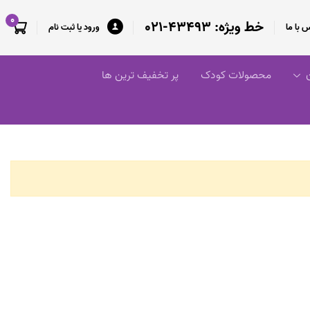
0
خط ویژه: 43493-021
 با ما
ورود یا ثبت نام
ن
محصولات کودک
پر تخفیف ترین ها