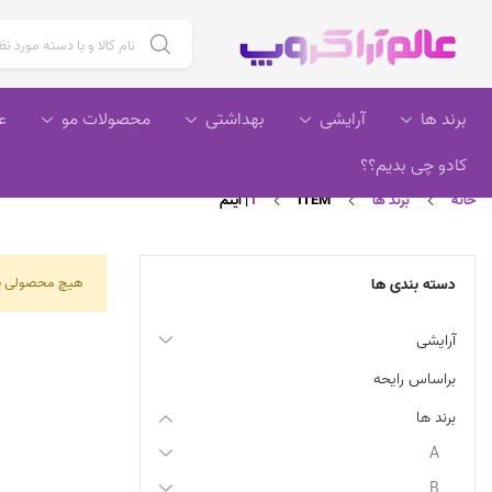
جستجو برای :
برند ها
آرایشی
بهداشتی
محصولات مو
ع
کادو چی بدیم؟؟
خانه
برند ها
ITEM | آیتم
I
هیچ محصولی ی
دسته بندی ها
آرایشی
براساس رایحه
برند ها
A
B