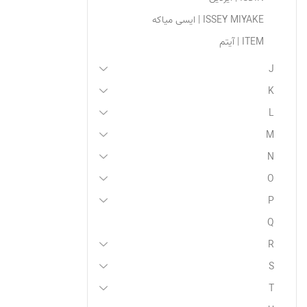
ISSEY MIYAKE | ایسی میاکه
ITEM | آیتم
J
K
L
M
N
O
P
Q
R
S
T