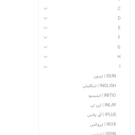
C
D
E
F
G
H
I
IDUN | ایدون
INGLISH | اینگلیش
INITIO | اینیسیو
INLAY | این لی
IPLUS | آی پلاس
IROX | ایروکس
ISDIN | ایزدین