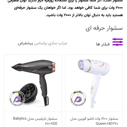
سشوار است. اگر شما سشوار را برای استفاده روزمره لازم ندارید توان مصرفی
۲۰۰۰ وات برای شما کافی خواهد بود. اما اگر خواهان یک سشوار حرفه‌ای
هستید باید به دنبال توان بالاتر از ۲۰۰۰ وات باشید.
سشوار حرفه ای
مرتب سازی براساس
فیلتر ها
سشوار 1600 وات تاشو کویین مدل
سشوار بابیلیس مدل Babyliss
6709DE
Queen HD360