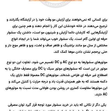
برای کسانی که نمی‌خواهند برای آرایش مو وقت خود را در آرایشگاه بگذرانند و
ترجیح می‌دهند در خانه خودشان این کار را انجام دهند و هم چنین برای
ترش
آرایشگرهایی که کارشان دائما آرایش و شینیون مو است، داشتن یک سشوار
حرفه ای اولین گام است. یک سشوار خوب می‌تواند شما را در ایجاد انواع
ترش
ند
مختلفی از مدل مو مانند براشینگ و ظاهر صاف و لخت، ویو و ظاهر موج دار و
ترش
حتی پرحجم نشان دادن موها کمک کند.
ند
موتورهای سشوارها به دو نوع AC و DC تقسیم می شود. تفاوت این دو نوع
ند
موتور در این است که سشوارهای موتور سبک یا DC برای مصارف خانگی یا به
اصطلاح غیر حرفه ای طراحی شده‌اند. موتورهای DC معمولا فقط دارای یک
دکمه هستند که به طور همزمان قدرت باد و درجه حرارت را کنترل می‌کند و
ترش
این موتورها مقاومت کمتری در روشن بودن طولانی مدت نسبت به موتورهای
AC دارند.
ند
یکی دگر از نکانی که باید در خرید سشوار مورد توجه قرار گیرد توان مصرفی