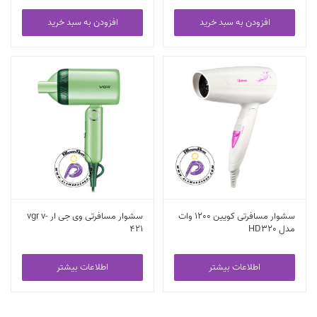
افزودن به سبد خرید
افزودن به سبد خرید
سشوار مسافرتی کویین 1200 وات
سشوار مسافرتی وی جی ار vgr v-
مدل HD320
421
اطلاعات بیشتر
اطلاعات بیشتر