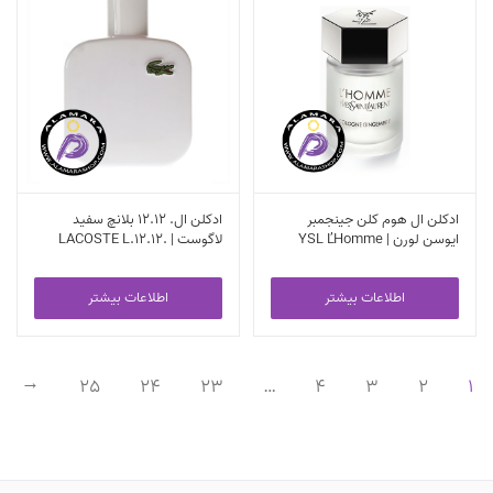
ادکلن ال هوم کلن جینجمبر
ادکلن ال. 12.12 بلانچ سفید
ایوسن لورن | YSL L’Homme
لاگوست | LACOSTE L.12.12.
Blanc EDT
Cologne EDT
اطلاعات بیشتر
اطلاعات بیشتر
25
24
23
…
4
3
2
1
←