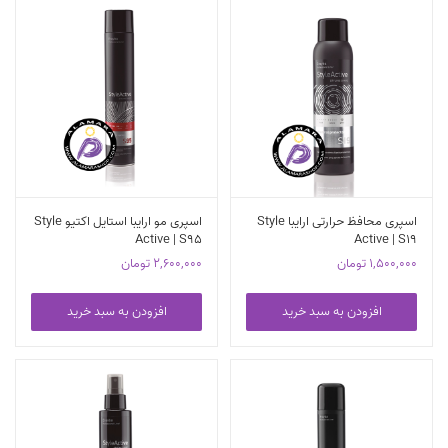
اسپری محافظ حرارتی ارایبا Style
اسپری مو ارایبا استایل اکتیو Style
Active | S95
Active | S19
1,500,000
تومان
2,600,000
تومان
افزودن به سبد خرید
افزودن به سبد خرید