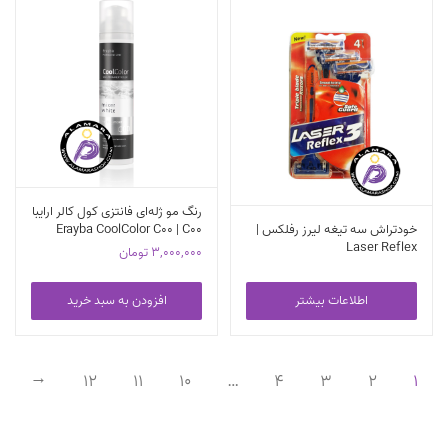
رنگ مو ژله‌ای فانتزی کول کالر ارایبا
خودتراش سه تیغه لیرز رفلکس |
Erayba CoolColor C00 | C00
Laser Reflex
3,000,000
تومان
اطلاعات بیشتر
افزودن به سبد خرید
12
11
10
…
4
3
2
1
←