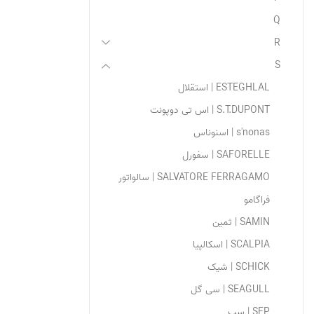
Q
R
S
ESTEGHLAL | استقلال
S.T.DUPONT | اس تی دوپونت
s'nonas | اسنوناس
SAFORELLE | سفورل
SALVATORE FERRAGAMO | سالواتور
فراگامو
SAMIN | ثمین
SCALPIA | اسکالپیا
SCHICK | شیک
SEAGULL | سی گل
SEP | سپ