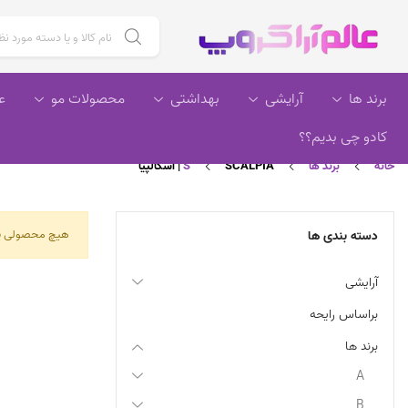
جستجو برای :
برند ها
آرایشی
بهداشتی
محصولات مو
ع
کادو چی بدیم؟؟
خانه
برند ها
SCALPIA | اسکالپیا
S
هیچ محصولی ی
دسته بندی ها
آرایشی
براساس رایحه
برند ها
A
B