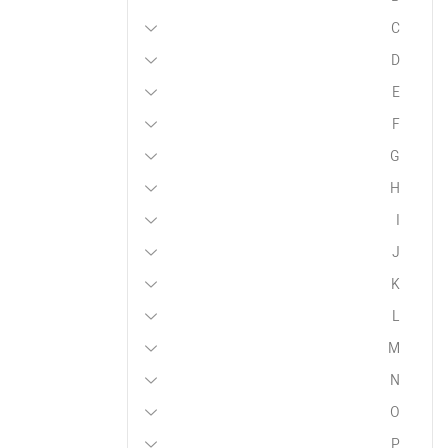
C
D
E
F
G
H
I
J
K
L
M
N
O
P