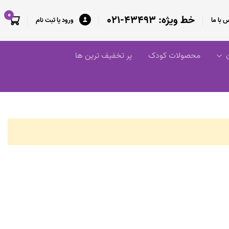
0
خط ویژه: 43493-021
 با ما
ورود یا ثبت نام
ن
محصولات کودک
پر تخفیف ترین ها