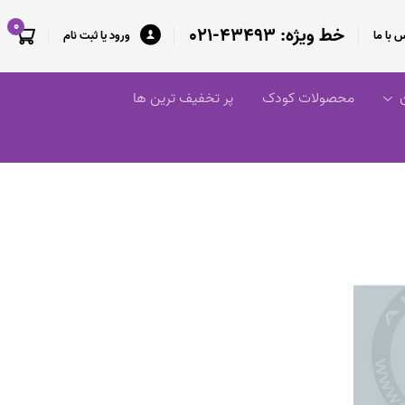
0
خط ویژه: 43493-021
 با ما
ورود یا ثبت نام
ن
محصولات کودک
پر تخفیف ترین ها