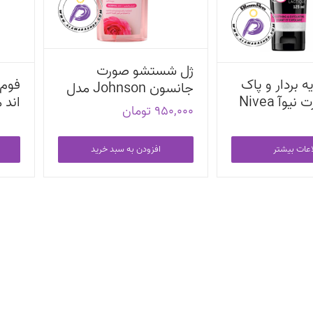
ژل شستشو صورت
ه بردار و پاک
فوم
جانسون Johnson مدل
کننده صورت نیوآ Nivea
اند مایزا 
Hydration
950,000
تومان
Skin Breat
Expert حجم 125 میلی
اعات بیشتر
افزودن به سبد خرید